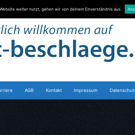
Website weiter nutzt, gehen wir von deinem Einverständnis aus.
Akz
rriere
AGB
Kontakt
Impressum
Datenschut