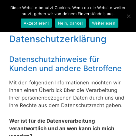
Zum
Diese Website benutzt Cookies. Wenn du die Website weiter
Menü
Inhalt
nutzt, gehen wir von deinem Einverständnis aus.
springen
Akzeptieren!
Nein, danke!
Weiterlesen
Datenschutzerklärung
Datenschutzhinweise für
Kunden und andere Betroffene
Mit den folgenden Informationen möchten wir
Ihnen einen Überblick über die Verarbeitung
Ihrer personenbezogenen Daten durch uns und
Ihre Rechte aus dem Datenschutzrecht geben.
Wer ist für die Datenverarbeitung
verantwortlich und an wen kann ich mich
wenden?