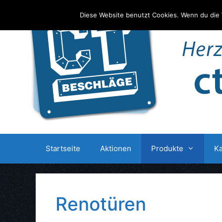
Zum
Diese Website benutzt Cookies. Wenn du die 
Inhalt
springen
Startseite
Aktionen
Produkte
Ka
Renotüren