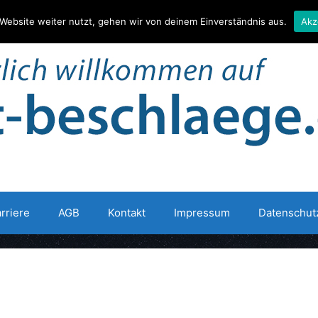
Website weiter nutzt, gehen wir von deinem Einverständnis aus.
Akz
rriere
AGB
Kontakt
Impressum
Datenschut