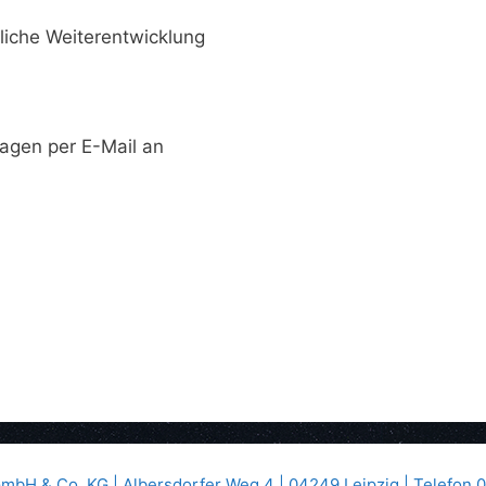
nliche Weiterentwicklung
agen per E-Mail an
bH & Co. KG | Albersdorfer Weg 4 | 04249 Leipzig | Telefon 0