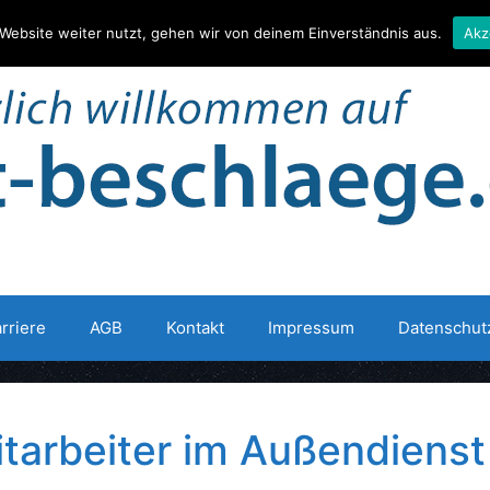
Website weiter nutzt, gehen wir von deinem Einverständnis aus.
Akz
rriere
AGB
Kontakt
Impressum
Datenschut
tarbeiter im Außendienst