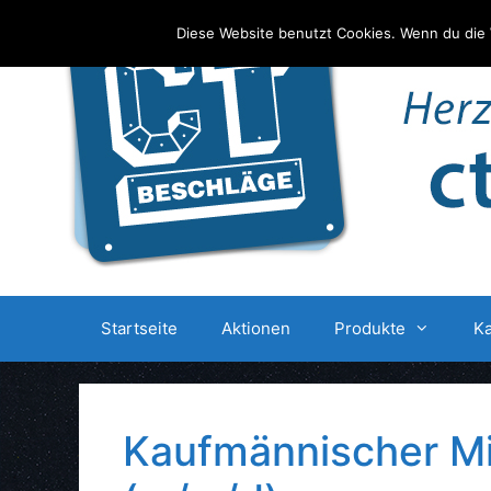
Zum
Diese Website benutzt Cookies. Wenn du die 
Inhalt
springen
Startseite
Aktionen
Produkte
Ka
Kaufmännischer Mi