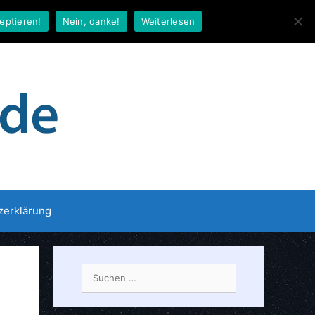
eptieren!
Nein, danke!
Weiterlesen
zerklärung
Suche
nach: