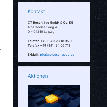
Kontakt
CT Beschläge GmbH & Co. KG
Albersdorfer Weg 4
D – 04249 Leipzig
Telefon
+49 (341) 23 18 95 0
Telefax
+49 (341) 94 06 713
,
E-Mail:
info@ct-beschlaege.de
Aktionen